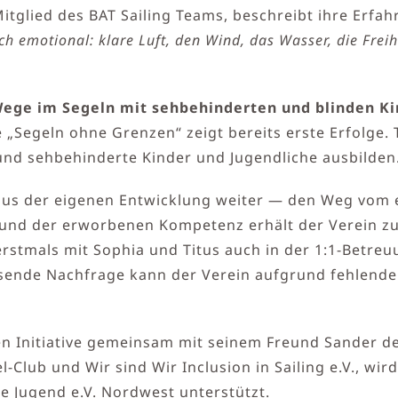
itglied des BAT Sailing Teams, beschreibt ihre Erfa
h emotional: klare Luft, den Wind, das Wasser, die Freih
ege im Segeln mit sehbehinderten und blinden Ki
„Segeln ohne Grenzen“ zeigt bereits erste Erfolge. T
und sehbehinderte Kinder und Jugendliche ausbilden
 aus der eigenen Entwicklung weiter — den Weg vom
t und der erworbenen Kompetenz erhält der Verein 
rstmals mit Sophia und Titus auch in der 1:1-Betre
ende Nachfrage kann der Verein aufgrund fehlender 
en Initiative gemeinsam mit seinem Freund Sander d
lub und Wir sind Wir Inclusion in Sailing e.V., wi
e Jugend e.V. Nordwest unterstützt.