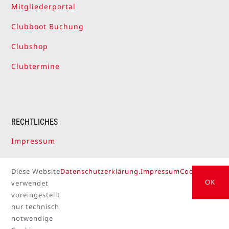
Mitgliederportal
Clubboot Buchung
Clubshop
Clubtermine
RECHTLICHES
Impressum
Datenschutzerklärung
Diese Website
Datenschutzerklärung.
Impressum
Cookie Setti
Cookie-Einstellungen
OK
verwendet
voreingestellt
nur technisch
notwendige