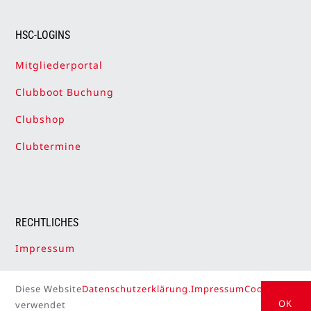
HSC-LOGINS
Mitgliederportal
Clubboot Buchung
Clubshop
Clubtermine
RECHTLICHES
Impressum
Datenschutzerklärung
Diese Website
Datenschutzerklärung.
Impressum
Cookie Setti
Cookie-Einstellungen
OK
verwendet