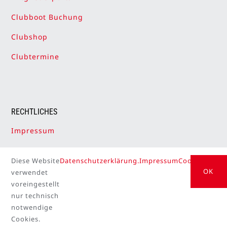
Clubboot Buchung
Clubshop
Clubtermine
RECHTLICHES
Impressum
Datenschutzerklärung
Diese Website
Datenschutzerklärung.
Impressum
Cookie Setti
Cookie-Einstellungen
OK
verwendet
voreingestellt
nur technisch
notwendige
Cookies.