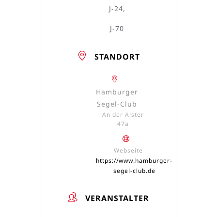
J-24,
J-70
STANDORT
Hamburger
Segel-Club
An der Alster
47a
Webseite
https://www.hamburger-
segel-club.de
VERANSTALTER