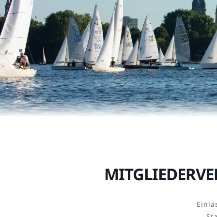
MITGLIEDERV
Einla
St