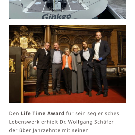
Den
Life Time Award
für sein seglerisches
Lebenswerk erhielt Dr. Wolfgang Schäfer ,
der über Jahrzehnte mit seinen