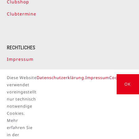
Clubshop
Clubtermine
RECHTLICHES
Impressum
Datenschutzerklärung
Diese Website
Datenschutzerklärung.
Impressum
Cookie Setti
Cookie-Einstellungen
OK
verwendet
voreingestellt
nur technisch
notwendige
Cookies.
Mehr
© Copyright 2026 | Hamburger Segel-Club powered
erfahren Sie
by
ELBBYTE
in der