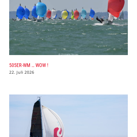
505ER-WM … WOW !
22. Juli 2026