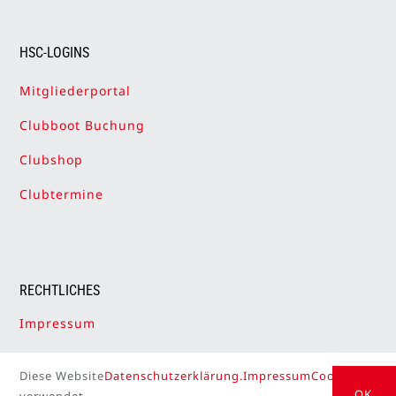
HSC-LOGINS
Mitgliederportal
Clubboot Buchung
Clubshop
Clubtermine
RECHTLICHES
Impressum
Datenschutzerklärung
Diese Website
Datenschutzerklärung.
Impressum
Cookie Setti
Cookie-Einstellungen
OK