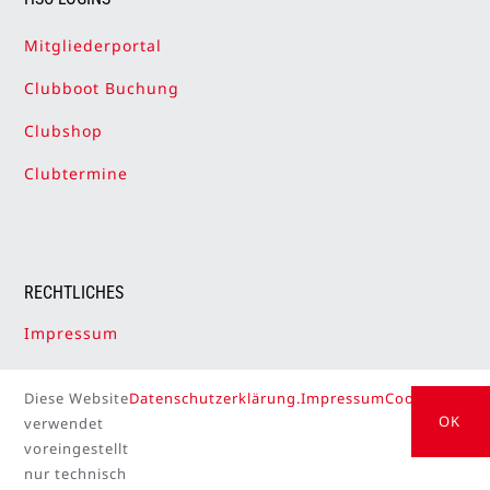
Mitgliederportal
Clubboot Buchung
Clubshop
Clubtermine
RECHTLICHES
Impressum
Datenschutzerklärung
Diese Website
Datenschutzerklärung.
Impressum
Cookie Setti
Cookie-Einstellungen
OK
verwendet
voreingestellt
nur technisch