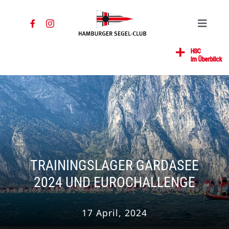
Zum
Inhalt
Toggle
springen
Navigat
Home
HSC
Im Überblick
News
Segeln
Jugend
Mitglied
Gastronomie
TRAININGSLAGER GARDASEE
Kontakt
2024 UND EUROCHALLENGE
SUCHE
NACH:
17 April, 2024