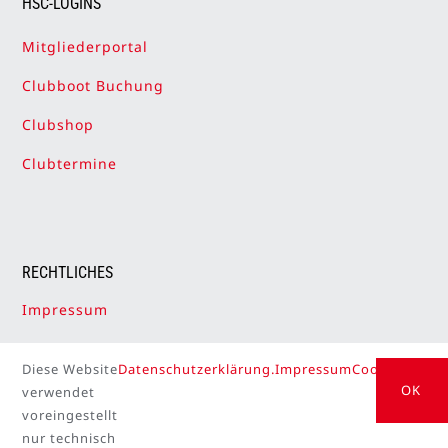
HSC-LOGINS
Mitgliederportal
Clubboot Buchung
Clubshop
Clubtermine
RECHTLICHES
Impressum
Datenschutzerklärung
Diese Website
Datenschutzerklärung.
Impressum
Cookie Setti
Cookie-Einstellungen
OK
verwendet
voreingestellt
nur technisch