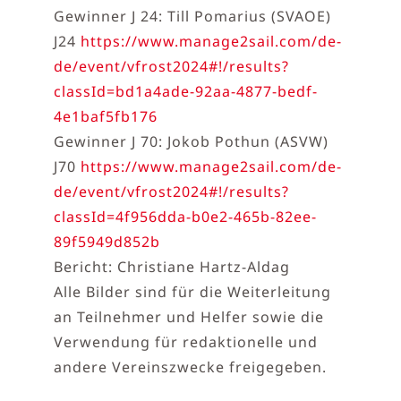
Gewinner J 24: Till Pomarius (SVAOE)
J24
https://www.manage2sail.com/de-
de/event/vfrost2024#!/results?
classId=bd1a4ade-92aa-4877-bedf-
4e1baf5fb176
Gewinner J 70: Jokob Pothun (ASVW)
J70
https://www.manage2sail.com/de-
de/event/vfrost2024#!/results?
classId=4f956dda-b0e2-465b-82ee-
89f5949d852b
Bericht: Christiane Hartz-Aldag
Alle Bilder sind für die Weiterleitung
an Teilnehmer und Helfer sowie die
Verwendung für redaktionelle und
andere Vereinszwecke freigegeben.