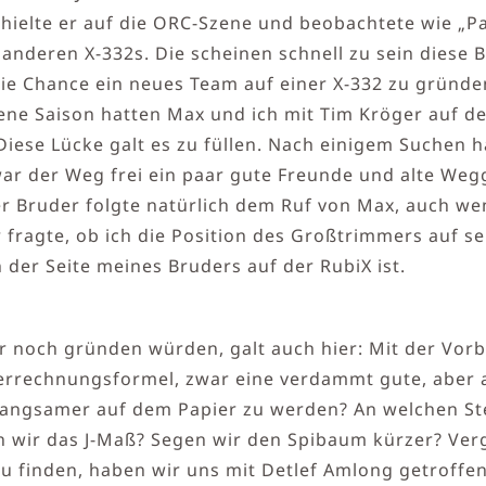
ielte er auf die ORC-Szene und beobachtete wie „Pate
 anderen X-332s. Die scheinen schnell zu sein diese
 die Chance ein neues Team auf einer X-332 zu gründe
gene Saison hatten Max und ich mit Tim Kröger auf d
 Diese Lücke galt es zu füllen. Nach einigem Suchen 
ar der Weg frei ein paar gute Freunde und alte W
er Bruder folgte natürlich dem Ruf von Max, auch w
r fragte, ob ich die Position des Großtrimmers auf s
 der Seite meines Bruders auf der RubiX ist.
er noch gründen würden, galt auch hier: Mit der Vo
 Verrechnungsformel, zwar eine verdammt gute, aber 
 langsamer auf dem Papier zu werden? An welchen Ste
rn wir das J-Maß? Segen wir den Spibaum kürzer? Ve
u finden, haben wir uns mit Detlef Amlong getroffen