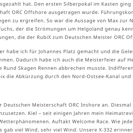
ausgezahlt hat. Den ersten Silberpokal im Kasten gin
schaft ORC Offshore ausgetragen wurde. Führungsko
n zu ergreifen. So war die Aussage von Max zur No
Fuchs, der die Strömungen um Helgoland genau kenn
ngen, die der RubiX zum Deutschen Meister ORC Off
her habe ich für Johannes Platz gemacht und die Gel
ehmen. Dadurch habe ich auch die Meisterfeier auf He
de Rund Skagen Rennen abbrechen musste. Indiffere
ix die Abkürzung durch den Nord-Ostsee-Kanal und w
er Deutschen Meisterschaft ORC Inshore an. Diesmal 
mzusetzen. Kiel – seit einigen Jahren mein Heimatrev
Wetterphänomenen. Auftakt Welcome Race. Wie jedes 
 gab viel Wind, sehr viel Wind. Unsere X-332 erinn