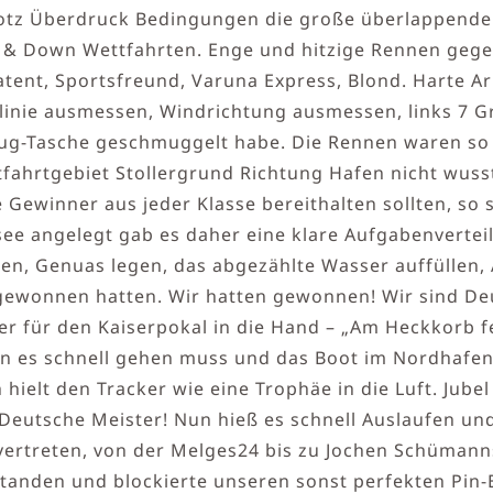
otz Überdruck Bedingungen die große überlappende 
& Down Wettfahrten. Enge und hitzige Rennen gegen
tent, Sportsfreund, Varuna Express, Blond. Harte Ar
inie ausmessen, Windrichtung ausmessen, links 7 Gra
ug-Tasche geschmuggelt habe. Die Rennen waren so e
hrtgebiet Stollergrund Richtung Hafen nicht wusst
 Gewinner aus jeder Klasse bereithalten sollten, so
see angelegt gab es daher eine klare Aufgabenvertei
n, Genuas legen, das abgezählte Wasser auffüllen, 
gewonnen hatten. Wir hatten gewonnen! Wir sind De
r für den Kaiserpokal in die Hand – „Am Heckkorb fe
wenn es schnell gehen muss und das Boot im Nordhafen
ielt den Tracker wie eine Trophäe in die Luft. Jubel 
Deutsche Meister! Nun hieß es schnell Auslaufen und
ertreten, von der Melges24 bis zu Jochen Schümanns
tanden und blockierte unseren sonst perfekten Pin-E