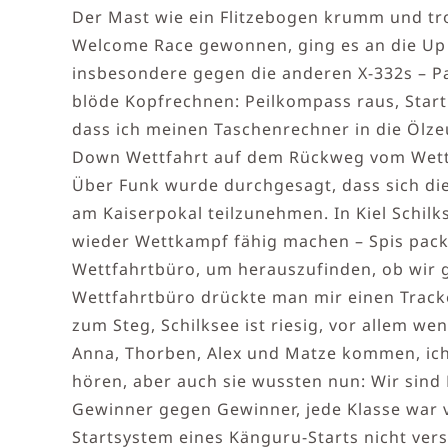
Der Mast wie ein Flitzebogen krumm und tr
Welcome Race gewonnen, ging es an die Up 
insbesondere gegen die anderen X-332s – Pa
blöde Kopfrechnen: Peilkompass raus, Startl
dass ich meinen Taschenrechner in die Ölze
Down Wettfahrt auf dem Rückweg vom Wettfa
Über Funk wurde durchgesagt, dass sich die
am Kaiserpokal teilzunehmen. In Kiel Schilk
wieder Wettkampf fähig machen – Spis packe
Wettfahrtbüro, um herauszufinden, ob wir 
Wettfahrtbüro drückte man mir einen Tracke
zum Steg, Schilksee ist riesig, vor allem 
Anna, Thorben, Alex und Matze kommen, ich h
hören, aber auch sie wussten nun: Wir sind 
Gewinner gegen Gewinner, jede Klasse war v
Startsystem eines Känguru-Starts nicht vers