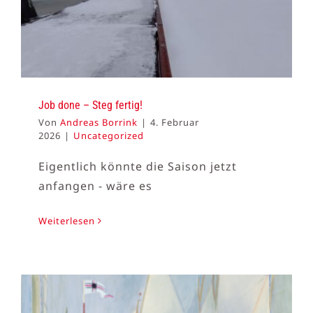
Job done – Steg fertig!
Von
Andreas Borrink
|
4. Februar
2026
|
Uncategorized
Eigentlich könnte die Saison jetzt
anfangen - wäre es
Weiterlesen