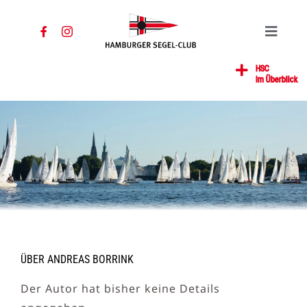
Zum
Inhalt
Toggle
springen
Navigat
Home
HSC
Im Überblick
News
Segeln
Jugend
Mitglied
Gastronomie
Kontakt
SUCHE
ÜBER
ANDREAS BORRINK
NACH:
Der Autor hat bisher keine Details