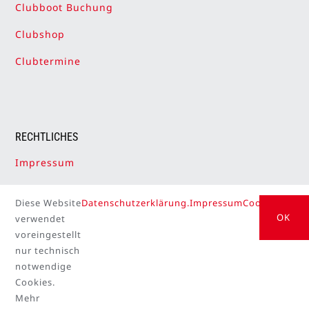
Clubboot Buchung
Clubshop
Clubtermine
RECHTLICHES
Impressum
Datenschutzerklärung
Diese Website
Datenschutzerklärung.
Impressum
Cookie Setti
Cookie-Einstellungen
OK
verwendet
voreingestellt
nur technisch
notwendige
Cookies.
Mehr
© Copyright 2026 | Hamburger Segel-Club powered