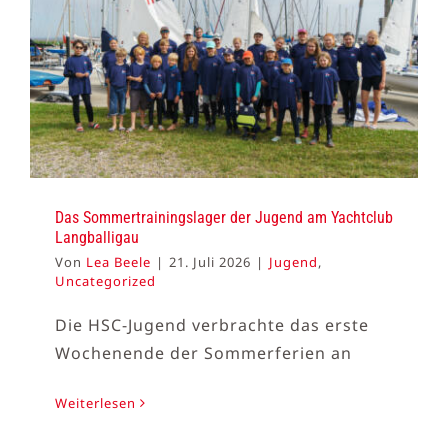
Das Sommertrainingslager der Jugend am Yachtclub
Langballigau
Von
Lea Beele
|
21. Juli 2026
|
Jugend
,
Uncategorized
Die HSC-Jugend verbrachte das erste
Wochenende der Sommerferien an
Weiterlesen