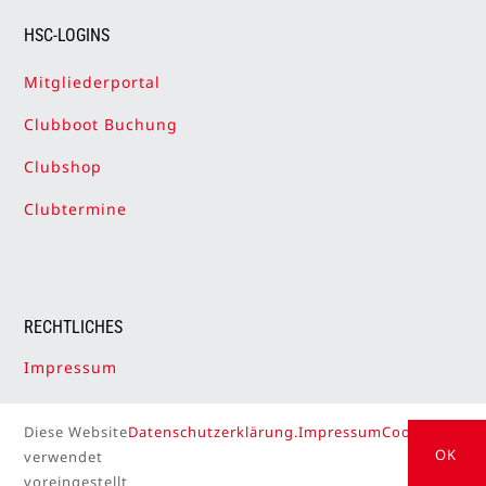
HSC-LOGINS
Mitgliederportal
Clubboot Buchung
Clubshop
Clubtermine
RECHTLICHES
Impressum
Datenschutzerklärung
Diese Website
Datenschutzerklärung.
Impressum
Cookie Setti
Cookie-Einstellungen
OK
verwendet
voreingestellt