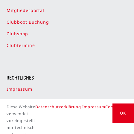
Mitgliederportal
Clubboot Buchung
Clubshop
Clubtermine
RECHTLICHES
Impressum
Datenschutzerklärung
Diese Website
Datenschutzerklärung.
Impressum
Cookie Setti
Cookie-Einstellungen
OK
verwendet
voreingestellt
nur technisch