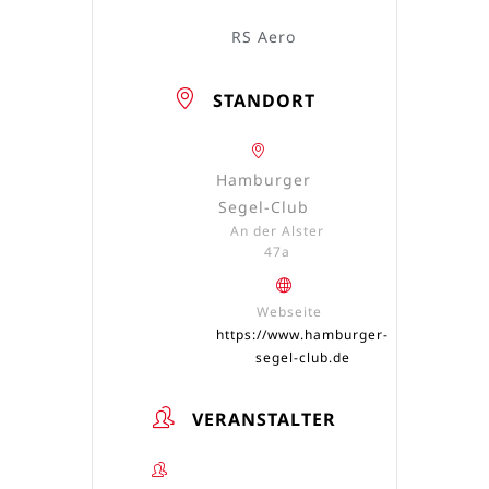
RS Aero
STANDORT
Hamburger
Segel-Club
An der Alster
47a
Webseite
https://www.hamburger-
segel-club.de
VERANSTALTER