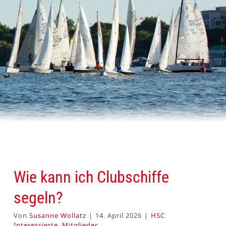
Wie kann ich Clubschiffe
segeln?
Von
Susanne Wollatz
|
14. April 2026
|
HSC
Interessierte
,
Mitglieder