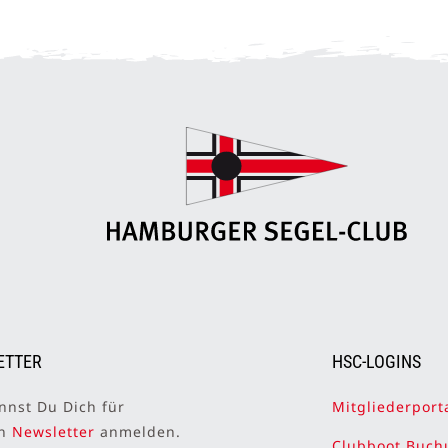
ETTER
HSC-LOGINS
nnst Du Dich für
Mitgliederport
en
Newsletter
anmelden.
Clubboot Buch