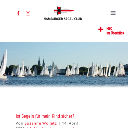
Zum
Inhalt
Toggle
springen
Navigat
Home
HSC
Im Überblick
News
Segeln
Jugend
Mitglied
Gastronomie
Kontakt
SUCHE
NACH:
Ist Segeln für mein Kind sicher?
Von
Susanne Wollatz
|
14. April