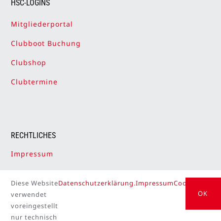
HSC-LOGINS
Mitgliederportal
Clubboot Buchung
Clubshop
Clubtermine
RECHTLICHES
Impressum
Datenschutzerklärung
Diese Website
Datenschutzerklärung.
Impressum
Cookie Setti
Cookie-Einstellungen
OK
verwendet
voreingestellt
nur technisch